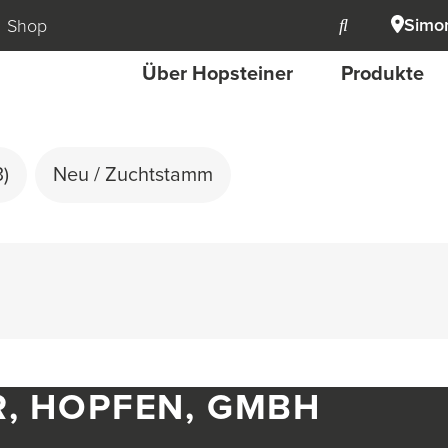
Simon
Shop
Über Hopsteiner
Produkte
3)
Neu / Zuchtstamm
R, HOPFEN, GMBH