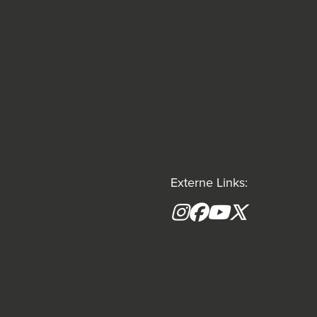
Externe Links:
Instagram
Facebook
YouTube
X formerly(tw