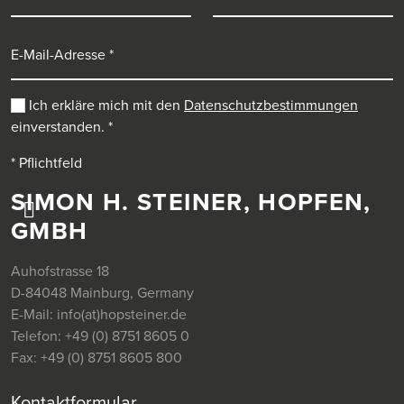
E-Mail-Adresse
Ich erkläre mich mit den
Datenschutzbestimmungen
einverstanden.
*
* Pflichtfeld
SIMON H. STEINER, HOPFEN,
GMBH
Auhofstrasse 18
D-84048 Mainburg, Germany
E-Mail:
info(at)hopsteiner.de
Telefon:
+49 (0) 8751 8605 0
Fax:
+49 (0) 8751 8605 800
Kontaktformular