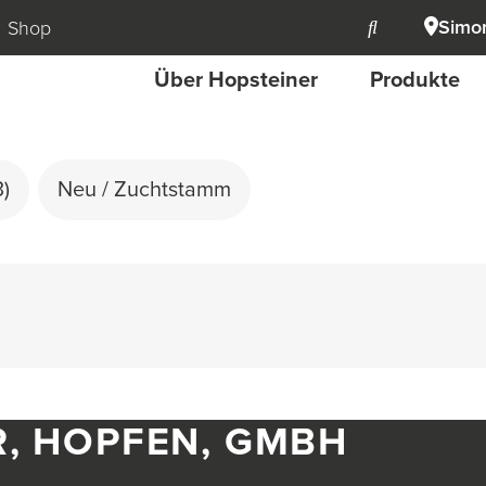
Simon
Shop
Über Hopsteiner
Produkte
3)
Neu / Zuchtstamm
R, HOPFEN, GMBH