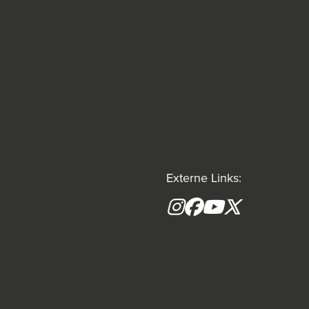
Externe Links:
Instagram
Facebook
YouTube
X formerly(tw