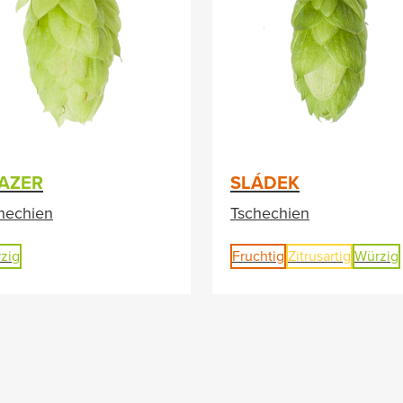
AZER
SLÁDEK
hechien
Tschechien
zig
Fruchtig
Zitrusartig
Würzig