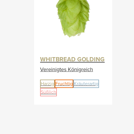
WHITBREAD GOLDING
Vereinigtes Königreich
Harzig
Fruchtig
Kräuterartig
Süßlich