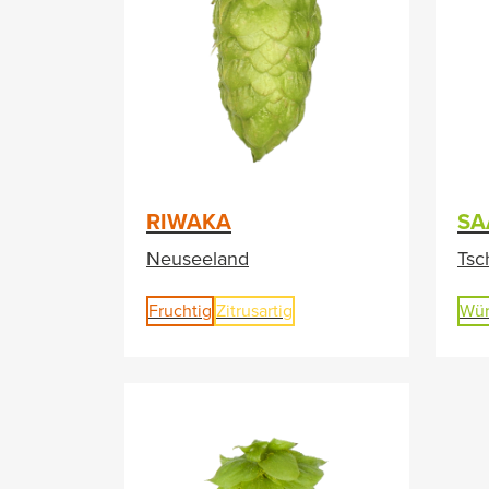
RIWAKA
SA
Neuseeland
Tsc
Fruchtig
Zitrusartig
Wür