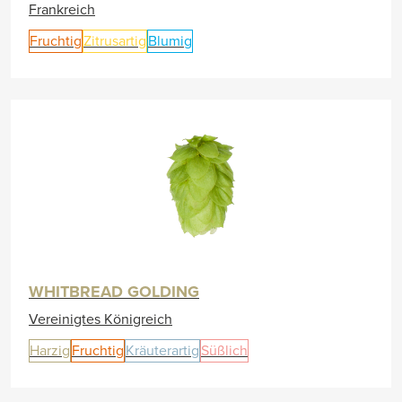
Frankreich
Fruchtig
Zitrusartig
Blumig
WHITBREAD GOLDING
Vereinigtes Königreich
Harzig
Fruchtig
Kräuterartig
Süßlich