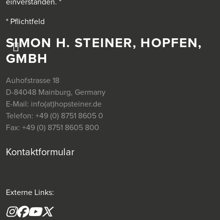
einverstanden.
*
* Pflichtfeld
SIMON H. STEINER, HOPFEN,
GMBH
Auhofstrasse 18
D-84048 Mainburg, Germany
E-Mail:
info(at)hopsteiner.de
Telefon:
+49 (0) 8751 8605 0
Fax:
+49 (0) 8751 8605 800
Kontaktformular
Externe Links:
Instagram
Facebook
YouTube
X formerly(twitter)