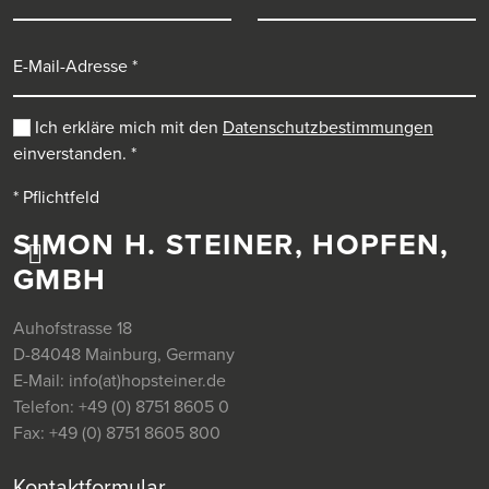
E-Mail-Adresse
Ich erkläre mich mit den
Datenschutzbestimmungen
einverstanden.
*
* Pflichtfeld
SIMON H. STEINER, HOPFEN,
GMBH
Auhofstrasse 18
D-84048 Mainburg, Germany
E-Mail:
info(at)hopsteiner.de
Telefon:
+49 (0) 8751 8605 0
Fax:
+49 (0) 8751 8605 800
Kontaktformular