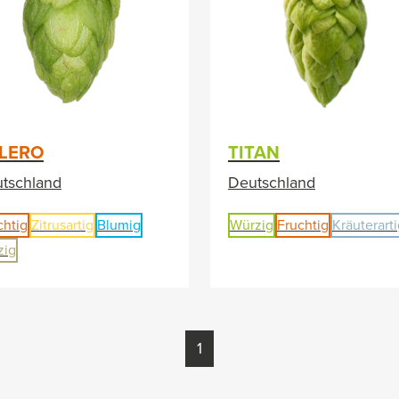
LERO
TITAN
tschland
Deutschland
chtig
Zitrusartig
Blumig
Würzig
Fruchtig
Kräuterart
zig
1