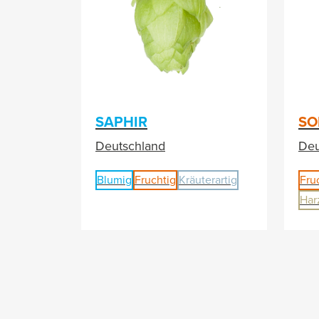
SAPHIR
SO
Deutschland
Deu
Blumig
Fruchtig
Kräuterartig
Fru
Har