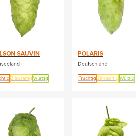
LSON SAUVIN
POLARIS
seeland
Deutschland
chtig
Zitrusartig
Würzig
Fruchtig
Zitrusartig
Würzig