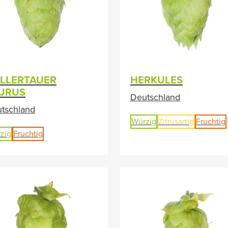
LLERTAUER
HERKULES
URUS
Deutschland
tschland
Würzig
Zitrusartig
Fruchtig
zig
Fruchtig