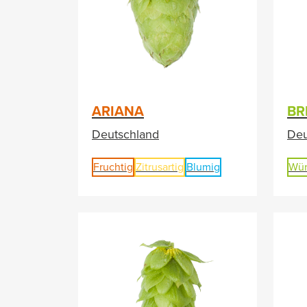
ARIANA
BR
Deutschland
Deu
Fruchtig
Zitrusartig
Blumig
Wür