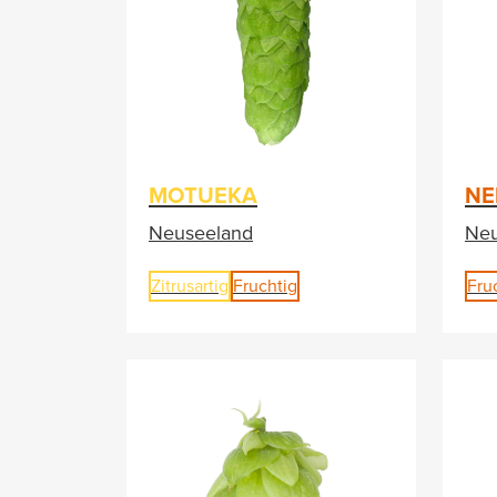
MOTUEKA
NE
Neuseeland
Neu
Zitrusartig
Fruchtig
Fru