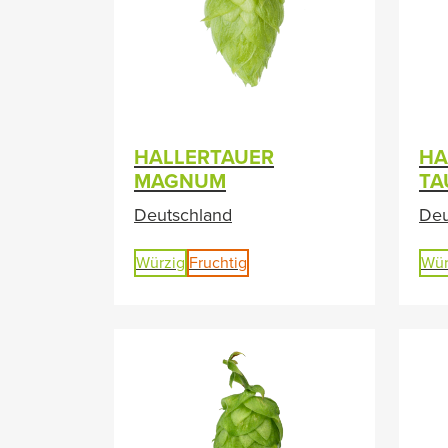
HALLERTAUER
HA
MAGNUM
TA
Deutschland
Deu
Würzig
Fruchtig
Wür