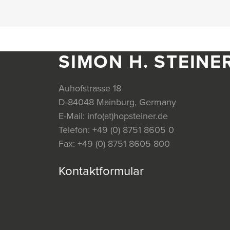
SIMON H. STEINE
Auhofstrasse 18
D-84048 Mainburg, Germany
E-Mail:
info(at)hopsteiner.de
Telefon:
+49 (0) 8751 8605 0
Fax:
+49 (0) 8751 8605 800
Kontaktformular