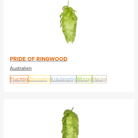
PRIDE OF RINGWOOD
Australien
Fruchtig
Zitrusartig
Kräuterartig
Würzig
Harzig