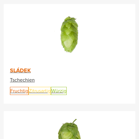
SLÁDEK
Tschechien
Fruchtig
Zitrusartig
Würzig