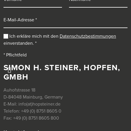
E-Mail-Adresse
Ich erkläre mich mit den
Datenschutzbestimmungen
einverstanden.
*
* Pflichtfeld
SIMON H. STEINER, HOPFEN,
GMBH
Auhofstrasse 18
D-84048 Mainburg, Germany
E-Mail:
info(at)hopsteiner.de
Telefon:
+49 (0) 8751 8605 0
Fax:
+49 (0) 8751 8605 800