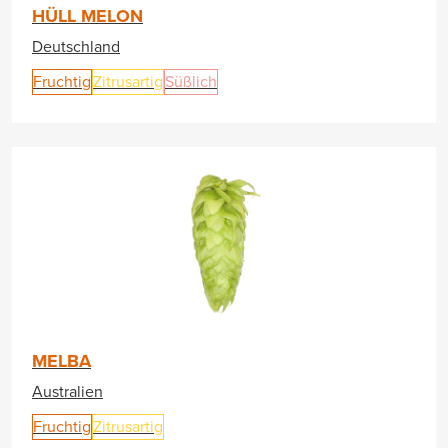
HÜLL MELON
Deutschland
Fruchtig
Zitrusartig
Süßlich
MELBA
Australien
Fruchtig
Zitrusartig