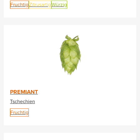
Fruchtig
Zitrusartig
Würzig
PREMIANT
Tschechien
Fruchtig