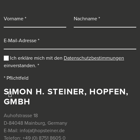
Vorname
Nachname
E-Mail-Adresse
Ich erkläre mich mit den
Datenschutzbestimmungen
einverstanden.
*
* Pflichtfeld
SIMON H. STEINER, HOPFEN,
GMBH
Auhofstrasse 18
D-84048 Mainburg, Germany
E-Mail:
info(at)hopsteiner.de
Telefon:
+49 (0) 8751 8605 0