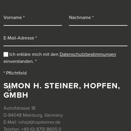
Vorname
Nachname
E-Mail-Adresse
Ich erkläre mich mit den
Datenschutzbestimmungen
einverstanden.
*
* Pflichtfeld
SIMON H. STEINER, HOPFEN,
GMBH
Auhofstrasse 18
D-84048 Mainburg, Germany
E-Mail:
info(at)hopsteiner.de
Telefon:
+49 (0) 8751 8605 0