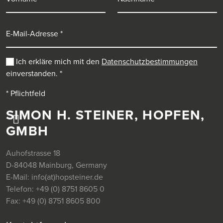
E-Mail-Adresse
Ich erkläre mich mit den
Datenschutzbestimmungen
einverstanden.
*
* Pflichtfeld
SIMON H. STEINER, HOPFEN,
GMBH
Auhofstrasse 18
D-84048 Mainburg, Germany
E-Mail:
info(at)hopsteiner.de
Telefon:
+49 (0) 8751 8605 0
Fax:
+49 (0) 8751 8605 800