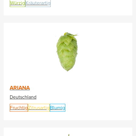
Würzig
Kräuterartig
ARIANA
Deutschland
Fruchtig
Zitrusartig
Blumig