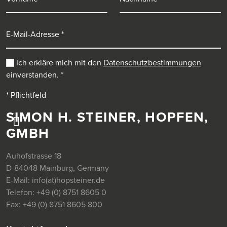
E-Mail-Adresse
Ich erkläre mich mit den
Datenschutzbestimmungen
einverstanden.
*
* Pflichtfeld
SIMON H. STEINER, HOPFEN,
GMBH
Auhofstrasse 18
D-84048 Mainburg, Germany
E-Mail:
info(at)hopsteiner.de
Telefon:
+49 (0) 8751 8605 0
Fax:
+49 (0) 8751 8605 800