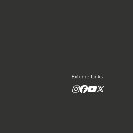
Externe Links:
Instagram
Facebook
YouTube
X formerly(tw