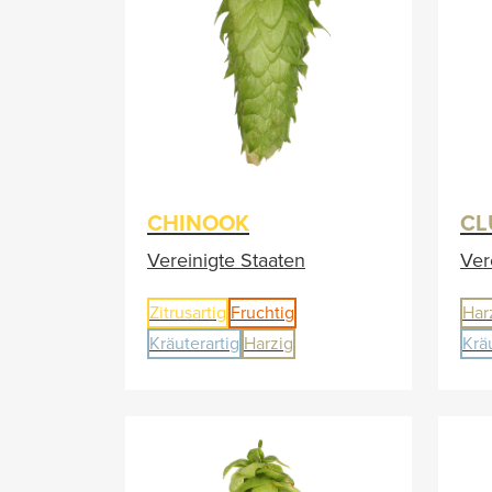
CHINOOK
CL
Vereinigte Staaten
Ver
Zitrusartig
Fruchtig
Har
Kräuterartig
Harzig
Krä