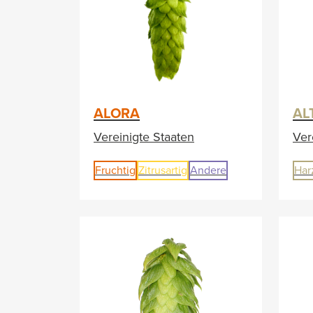
ALORA
AL
Vereinigte Staaten
Ver
Fruchtig
Zitrusartig
Andere
Har