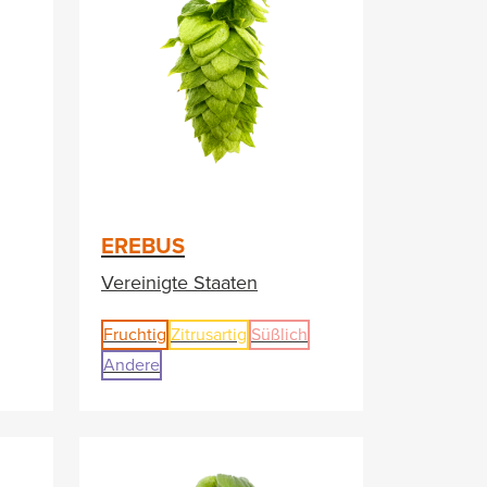
EREBUS
Vereinigte Staaten
Fruchtig
Zitrusartig
Süßlich
Andere