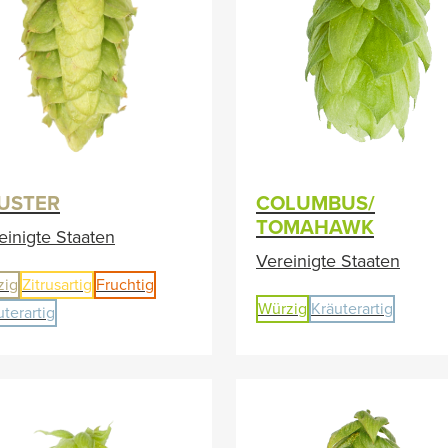
USTER
COLUMBUS/
TOMAHAWK
einigte Staaten
Vereinigte Staaten
zig
Zitrusartig
Fruchtig
Würzig
Kräuterartig
uterartig