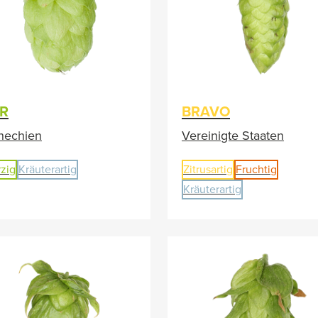
R
BRAVO
hechien
Vereinigte Staaten
zig
Kräuterartig
Zitrusartig
Fruchtig
Kräuterartig