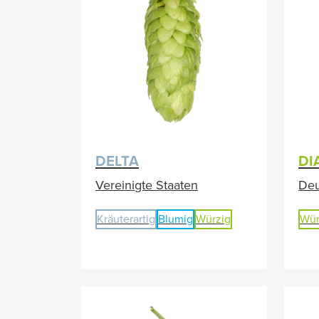
DELTA
DI
Vereinigte Staaten
Deu
Kräuterartig
Blumig
Würzig
Wür