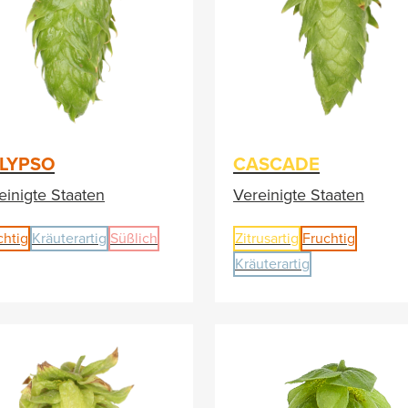
LYPSO
CASCADE
einigte Staaten
Vereinigte Staaten
chtig
Kräuterartig
Süßlich
Zitrusartig
Fruchtig
Kräuterartig