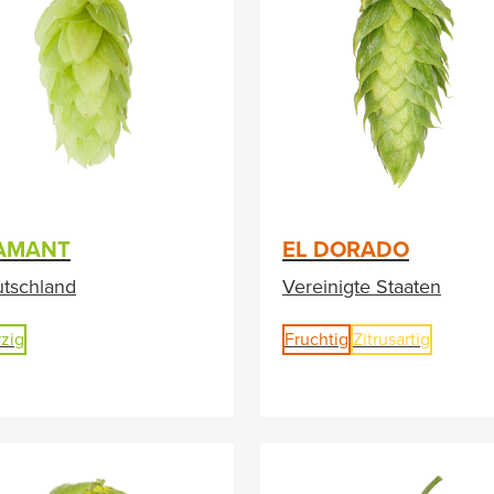
AMANT
EL DORADO
tschland
Vereinigte Staaten
zig
Fruchtig
Zitrusartig