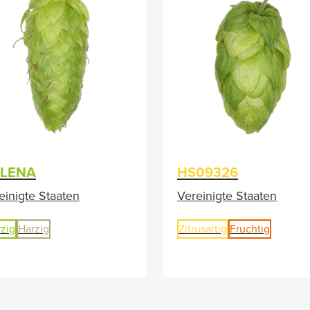
LENA
HS09326
einigte Staaten
Vereinigte Staaten
zig
Harzig
Zitrusartig
Fruchtig