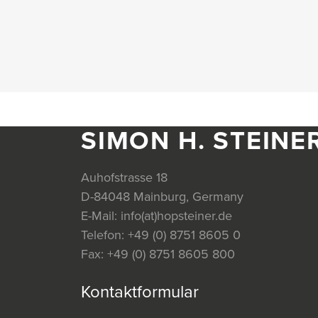
SIMON H. STEINE
Auhofstrasse 18
D-84048 Mainburg, Germany
E-Mail:
info(at)hopsteiner.de
Telefon:
+49 (0) 8751 8605 0
Fax:
+49 (0) 8751 8605 800
Kontaktformular