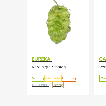
EUREKA!
GA
Vereinigte Staaten
Ver
Würzig
Zitrusartig
Fruchtig
Wür
Kräuterartig
Harzig