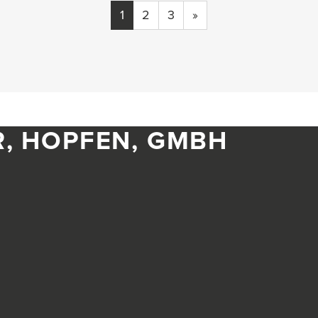
1
2
3
»
R, HOPFEN, GMBH