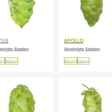
TUS
APOLLO
einigte Staaten
Vereinigte Staaten
zig
Würzig
Würzig
Harzig