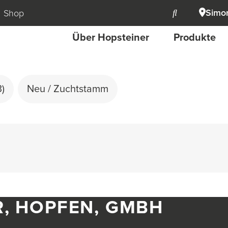
Simon
Shop
Über Hopsteiner
Produkte
3)
Neu / Zuchtstamm
R, HOPFEN, GMBH