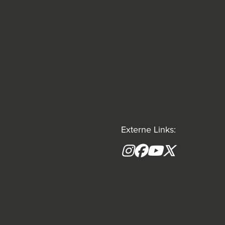
Externe Links:
Instagram
Facebook
YouTube
X formerly(tw