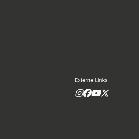
Externe Links:
Instagram
Facebook
YouTube
X formerly(tw