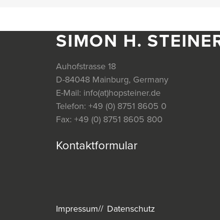
SIMON H. STEINE
Auhofstrasse 18
D-84048 Mainburg, Germany
E-Mail:
info(at)hopsteiner.de
Telefon:
+49 (0) 8751 8605 0
Fax:
+49 (0) 8751 8605 800
Kontaktformular
Impressum
Datenschutz