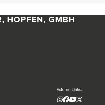
R, HOPFEN, GMBH
Externe Links:
Instagram
Facebook
YouTube
X formerly(tw