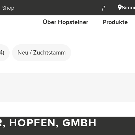
Simon
Shop
Über Hopsteiner
Produkte
4)
Neu / Zuchtstamm
R, HOPFEN, GMBH