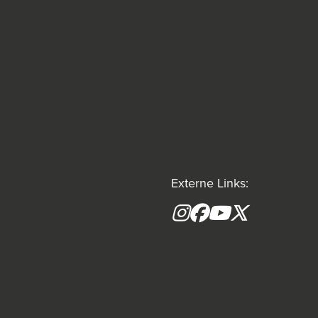
Externe Links:
Instagram
Facebook
YouTube
X formerly(tw