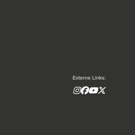
Externe Links:
Instagram
Facebook
YouTube
X formerly(tw