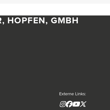
R, HOPFEN, GMBH
Externe Links:
Instagram
Facebook
YouTube
X formerly(tw