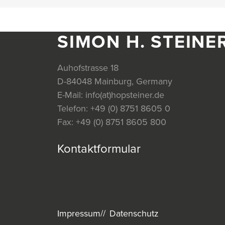
SIMON H. STEINE
Auhofstrasse 18
D-84048 Mainburg, Germany
E-Mail:
info(at)hopsteiner.de
Telefon:
+49 (0) 8751 8605 0
Fax:
+49 (0) 8751 8605 800
Kontaktformular
Impressum
Datenschutz