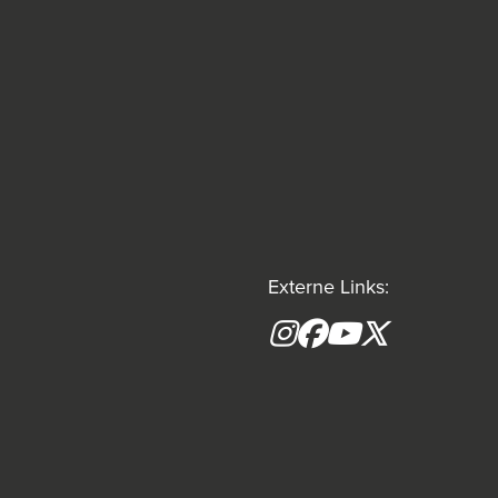
Externe Links:
Instagram
Facebook
YouTube
X formerly(tw