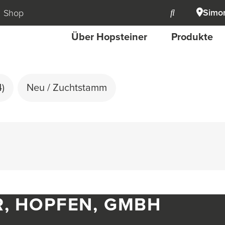
Simon
Shop
Über Hopsteiner
Produkte
4)
Neu / Zuchtstamm
R, HOPFEN, GMBH