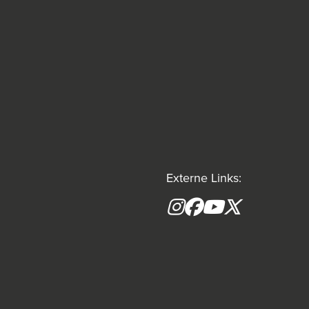
Externe Links:
Instagram
Facebook
YouTube
X formerly(tw