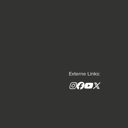
Externe Links:
Instagram
Facebook
YouTube
X formerly(tw