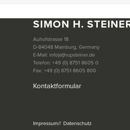
SIMON H. STEINE
Auhofstrasse 18
D-84048 Mainburg, Germany
E-Mail:
info(at)hopsteiner.de
Telefon:
+49 (0) 8751 8605 0
Fax:
+49 (0) 8751 8605 800
Kontaktformular
Impressum
Datenschutz