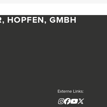
R, HOPFEN, GMBH
Externe Links:
Instagram
Facebook
YouTube
X formerly(tw