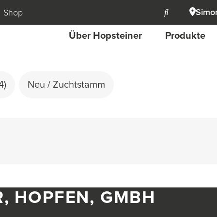
Simon
Shop
Über Hopsteiner
Produkte
4)
Neu / Zuchtstamm
R, HOPFEN, GMBH