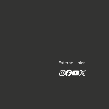
Externe Links:
Instagram
Facebook
YouTube
X formerly(tw