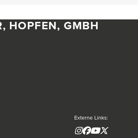
R, HOPFEN, GMBH
Externe Links:
Instagram
Facebook
YouTube
X formerly(tw