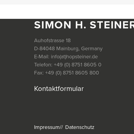
SIMON H. STEINE
Auhofstrasse 18
D-84048 Mainburg, Germany
E-Mail:
info(at)hopsteiner.de
Telefon:
+49 (0) 8751 8605 0
Fax:
+49 (0) 8751 8605 800
Kontaktformular
Impressum
Datenschutz