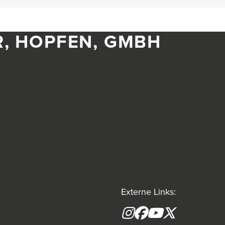
R, HOPFEN, GMBH
Externe Links:
Instagram
Facebook
YouTube
X formerly(tw