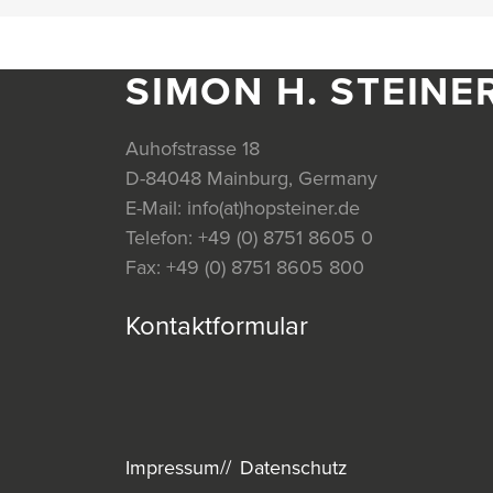
SIMON H. STEINE
Auhofstrasse 18
D-84048 Mainburg, Germany
E-Mail:
info(at)hopsteiner.de
Telefon:
+49 (0) 8751 8605 0
Fax:
+49 (0) 8751 8605 800
Kontaktformular
Impressum
Datenschutz