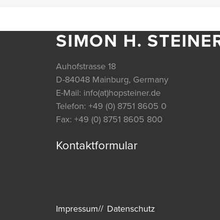
SIMON H. STEINE
Auhofstrasse 18
D-84048 Mainburg, Germany
E-Mail:
info(at)hopsteiner.de
Telefon:
+49 (0) 8751 8605 0
Fax:
+49 (0) 8751 8605 800
Kontaktformular
Impressum
Datenschutz