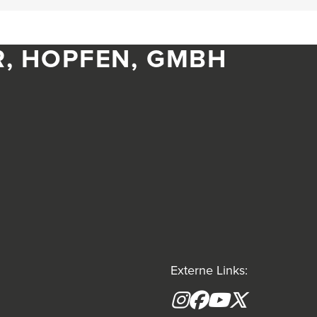
R, HOPFEN, GMBH
Externe Links:
Instagram
Facebook
YouTube
X formerly(tw