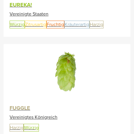
EUREKA!
Vereinigte Staaten
Würzig
Zitrusartig
Fruchtig
Kräuterartig
Harzig
FUGGLE
Vereinigtes Königreich
Harzig
Würzig