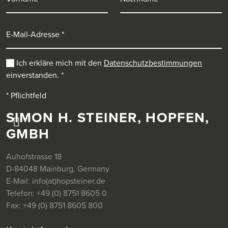
E-Mail-Adresse
Ich erkläre mich mit den
Datenschutzbestimmungen
einverstanden.
*
* Pflichtfeld
SIMON H. STEINER, HOPFEN,
GMBH
Auhofstrasse 18
D-84048 Mainburg, Germany
E-Mail:
info(at)hopsteiner.de
Telefon:
+49 (0) 8751 8605 0
Fax:
+49 (0) 8751 8605 800