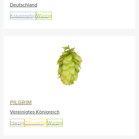
Deutschland
Kräuterartig
Würzig
PILGRIM
Vereinigtes Königreich
Harzig
Zitrusartig
Würzig