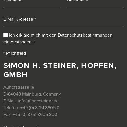
E-Mail-Adresse
Ich erkläre mich mit den
Datenschutzbestimmungen
einverstanden.
*
* Pflichtfeld
SIMON H. STEINER, HOPFEN,
GMBH
Auhofstrasse 18
D-84048 Mainburg, Germany
E-Mail:
info(at)hopsteiner.de
Telefon:
+49 (0) 8751 8605 0
Fax:
+49 (0) 8751 8605 800