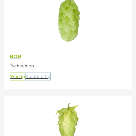
BOR
Tschechien
Würzig
Kräuterartig