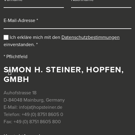
E-Mail-Adresse
Ich erkläre mich mit den
Datenschutzbestimmungen
einverstanden.
*
* Pflichtfeld
SIMON H. STEINER, HOPFEN,
GMBH
Auhofstrasse 18
D-84048 Mainburg, Germany
E-Mail:
info(at)hopsteiner.de
Telefon:
+49 (0) 8751 8605 0
Fax:
+49 (0) 8751 8605 800