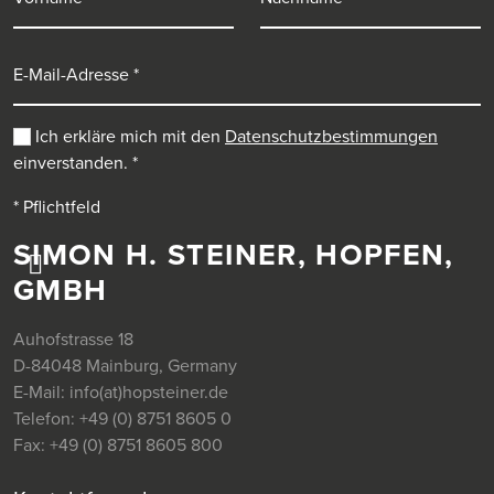
E-Mail-Adresse
Ich erkläre mich mit den
Datenschutzbestimmungen
einverstanden.
*
* Pflichtfeld
SIMON H. STEINER, HOPFEN,
GMBH
Auhofstrasse 18
D-84048 Mainburg, Germany
E-Mail:
info(at)hopsteiner.de
Telefon:
+49 (0) 8751 8605 0
Fax:
+49 (0) 8751 8605 800