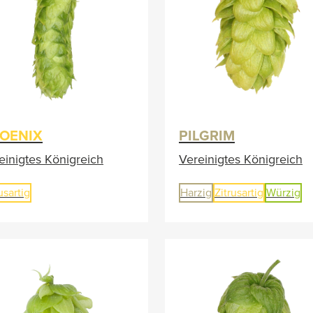
OENIX
PILGRIM
einigtes Königreich
Vereinigtes Königreich
usartig
Harzig
Zitrusartig
Würzig