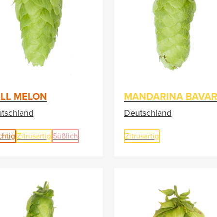
LL MELON
MANDARINA BAVAR
tschland
Deutschland
chtig
Zitrusartig
Süßlich
Zitrusartig