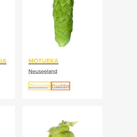
IA
MOTUEKA
Neuseeland
Zitrusartig
Fruchtig