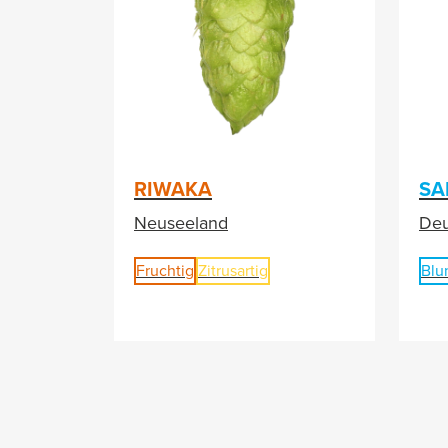
RIWAKA
SA
Neuseeland
Deu
Fruchtig
Zitrusartig
Blu