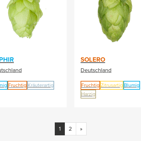
PHIR
SOLERO
tschland
Deutschland
mig
Fruchtig
Kräuterartig
Fruchtig
Zitrusartig
Blumig
Harzig
1
2
»