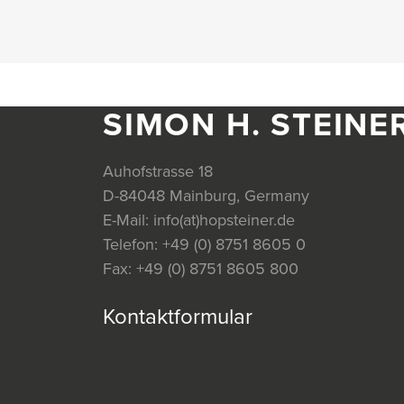
SIMON H. STEINE
Auhofstrasse 18
D-84048 Mainburg, Germany
E-Mail:
info(at)hopsteiner.de
Telefon:
+49 (0) 8751 8605 0
Fax:
+49 (0) 8751 8605 800
Kontaktformular