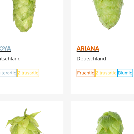
OYA
ARIANA
tschland
Deutschland
uterartig
Zitrusartig
Fruchtig
Zitrusartig
Blumig