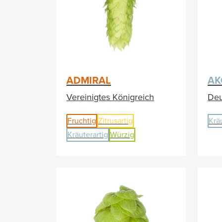
ADMIRAL
AK
Vereinigtes Königreich
Deu
Fruchtig
Zitrusartig
Krä
Kräuterartig
Würzig