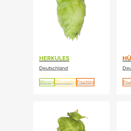
HERKULES
HÜ
Deutschland
Deu
Würzig
Zitrusartig
Fruchtig
Fru