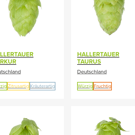
LLERTAUER
HALLERTAUER
RKUR
TAURUS
tschland
Deutschland
zig
Zitrusartig
Kräuterartig
Würzig
Fruchtig