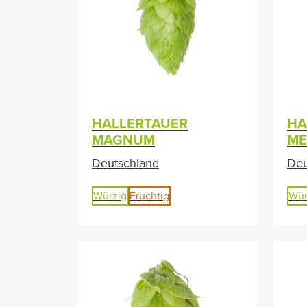
HALLERTAUER
HA
MAGNUM
ME
Deutschland
Deu
Würzig
Fruchtig
Wür