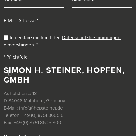
E-Mail-Adresse
Ich erkläre mich mit den
Datenschutzbestimmungen
einverstanden.
*
* Pflichtfeld
SIMON H. STEINER, HOPFEN,
GMBH
Auhofstrasse 18
D-84048 Mainburg, Germany
E-Mail:
info(at)hopsteiner.de
Telefon:
+49 (0) 8751 8605 0
Fax:
+49 (0) 8751 8605 800