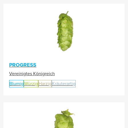
PROGRESS
Vereinigtes Königreich
Blumig
Würzig
Harzig
Kräuterartig