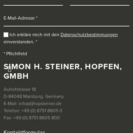
E-Mail-Adresse
Ich erkläre mich mit den
Datenschutzbestimmungen
einverstanden.
*
* Pflichtfeld
SIMON H. STEINER, HOPFEN,
GMBH
Auhofstrasse 18
D-84048 Mainburg, Germany
E-Mail:
info(at)hopsteiner.de
Telefon:
+49 (0) 8751 8605 0
Fax:
+49 (0) 8751 8605 800
Kontaktformular