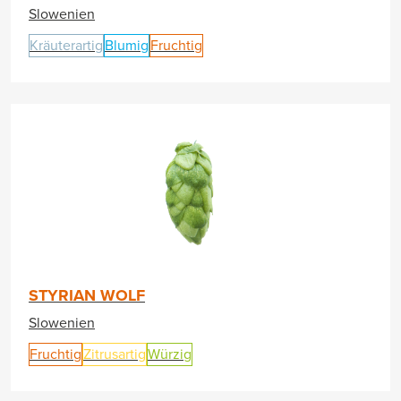
Slowenien
Kräuterartig
Blumig
Fruchtig
STYRIAN WOLF
Slowenien
Fruchtig
Zitrusartig
Würzig