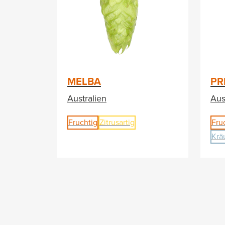
MELBA
PR
Australien
Aus
Fruchtig
Zitrusartig
Fru
Krä