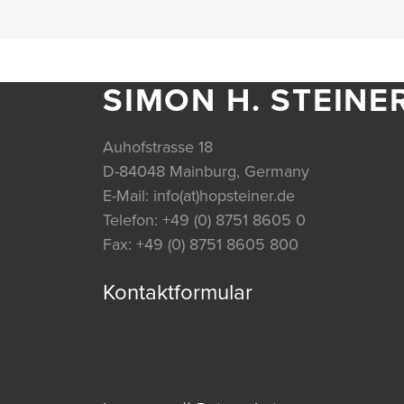
SIMON H. STEINE
Auhofstrasse 18
D-84048 Mainburg, Germany
E-Mail:
info(at)hopsteiner.de
Telefon:
+49 (0) 8751 8605 0
Fax:
+49 (0) 8751 8605 800
Kontaktformular