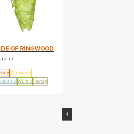
IDE OF RINGWOOD
tralien
chtig
Zitrusartig
uterartig
Würzig
Harzig
1