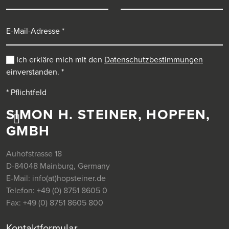
E-Mail-Adresse
Ich erkläre mich mit den
Datenschutzbestimmungen
einverstanden.
*
* Pflichtfeld
SIMON H. STEINER, HOPFEN,
GMBH
Auhofstrasse 18
D-84048 Mainburg, Germany
E-Mail:
info(at)hopsteiner.de
Telefon:
+49 (0) 8751 8605 0
Fax:
+49 (0) 8751 8605 800
Kontaktformular