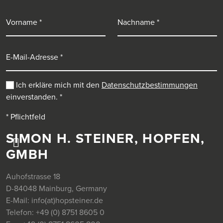
Vorname
Nachname
E-Mail-Adresse
Ich erkläre mich mit den
Datenschutzbestimmungen
einverstanden.
*
* Pflichtfeld
SIMON H. STEINER, HOPFEN,
GMBH
Auhofstrasse 18
D-84048 Mainburg, Germany
E-Mail:
info(at)hopsteiner.de
Telefon:
+49 (0) 8751 8605 0